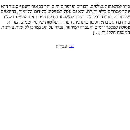
סיור למשפחותעטלפים, דבורים ופרפרים חיים יחד בסנטר דיזנגוף סנטר הוא
יותר ממתחם בילוי וקניות, הוא גם עסק המשקיע בקידום הקיימות, בהיבטים
של חברה, סביבה וכלכלה. בסיור למשפחות נציג בפניכם את הפעילות שלנו
בתחום הסביבתי: חסכון באנרגיה, הפחתת פליטות של גזי חממה, הפרדת
פסולת למספר זרמים והעברה למיחזור. נבקר על הגג במרכז לקיימות עירונית,
המטפח חקלאות […]
עברית