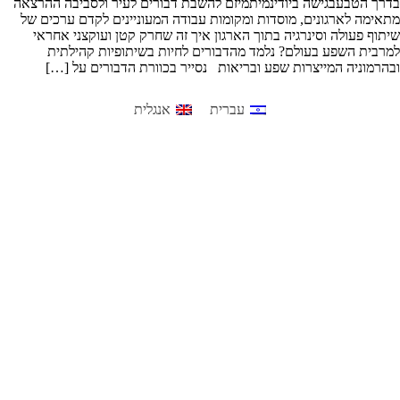
בדרך הטבעבגישה ביודינמיתמיזם להשבת דבורים לעיר ולסביבה ההרצאה
מתאימה לארגונים, מוסדות ומקומות עבודה המעוניינים לקדם ערכים של
שיתוף פעולה וסינרגיה בתוך הארגון איך זה שחרק קטן ועוקצני אחראי
למרבית השפע בעולם? נלמד מהדבורים לחיות בשיתופיות קהילתית
ובהרמוניה המייצרות שפע ובריאות נסייר בכוורת הדבורים על […]
עברית
אנגלית