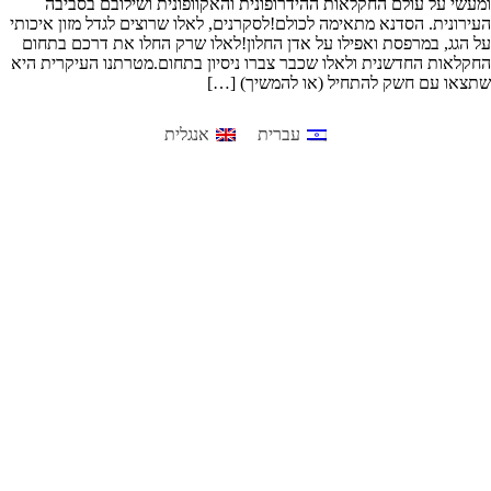
ומעשי על עולם החקלאות ההידרופונית והאקוופונית ושילובם בסביבה
העירונית. הסדנא מתאימה לכולם!לסקרנים, לאלו שרוצים לגדל מזון איכותי
על הגג, במרפסת ואפילו על אדן החלון!לאלו שרק החלו את דרכם בתחום
החקלאות החדשנית ולאלו שכבר צברו ניסיון בתחום.מטרתנו העיקרית היא
שתצאו עם חשק להתחיל (או להמשיך) […]
עברית
אנגלית