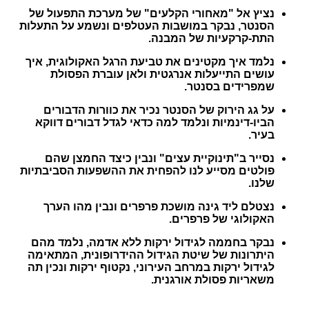
נציץ אל "מאחורי הקלעים" של מערכת התפעול של
הסנטר, נבקר במושבות העטלפים ונשמע על התעלות
התת-קרקעיות של המבנה
.
נלמד איך מקטינים את טביעת הרגל האקולוגית, איך
עושים התייעלות אנרגטית ולאן עוברת הפסולת
שמפרידים בסנטר
.
על גג הירוק של הסנטר נכיר את כוורות הדבורים
הביו-דינמיות ונלמד למה כדאי לגדל דבורים דווקא
בעיר
.
נסייר ב"תינוקיית עצים" ונבין כיצד החמצן שהם
פולטים מסייע לנו להפחית את ההשפעות הסביבתיות
שלנו.
נצטלם ליד גינה מושכת פרפרים ונבין מהו הערך
האקולוגי של פרפרים
.
נבקר בחממה לגידול ירקות ללא אדמה, נלמד מהם
היתרונות של שיטת הגידול ההידרופונית, המתאימה
לגידול ירקות במרחב העירוני, נקטוף ירקות ונכין תה
משאריות פסולת אורגנית
.