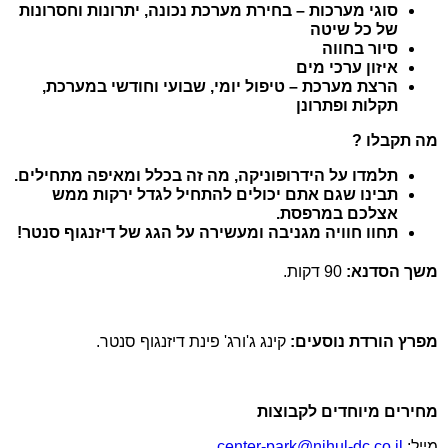
סוגי מערכות – בחירת מערכת נכונה, יתרונות וחסרונות
של כל שיטה
סיור בחווה
איזון ערכי מים
הרצת מערכת – טיפול יומי, שבועי וחודשי במערכת,
תקלות ופתרונן
מה תקבלו ?
תלמדו על הידרופוניקה, מה זה בכלל ומאיפה מתחילים.
תבינו שגם אתם יכולים להתחיל לגדל ירקות ממש
אצלכם במרפסת.
תחוו חוויה מגניבה ומעשירה על הגג של דיזנגוף סנטר!
משך הסדנא:
90 דקות.
מפרץ הורדת נוסעים:
קינג ג'ורג' פינת דיזנגוף סנטר.
מחירים מיוחדים לקבוצות
מייל:
center-park@nihul-dc.co.il